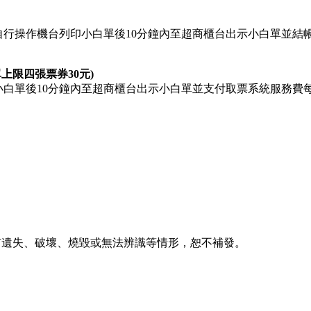
bon」自行操作機台列印小白單後10分鐘內至超商櫃台出示小白單
單上限四張票券30元)
台列印小白單後10分鐘內至超商櫃台出示小白單並支付取票系統服務
。
如有遺失、破壞、燒毀或無法辨識等情形，恕不補發。