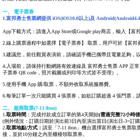
一、 電子票券
1.富邦勇士售票網提供 iOS(iOS10.0以上)及 Android(An
App下載方式：請進入App Store或Google play商店
2.線上購票過程中如選擇【電子票券】 取票，用戶可於【富邦
3.建議您，前往觀賞表演前，請確認手機已攜帶且電量足夠，
4.入場前，請保持行動網路有效連線及 富邦勇士售票 APP 
子票券 QR code，照片截圖或列印等方式皆不受理）。
5.使用手機 App 購/取票，不額外收取系統服務費。
6.每筆訂單一次只能購買 4 張票券，如欲訂購超過 4 張門票
二、 超商取票(7-11 ibon)
1.
取票時間
：完成付款成立訂單的第4天開始
(需過完整72小時後
(例外情況：訂購日期於演出前3日內至演出當日(演出日-3=
2.
取票地點/方式：
請至「7-11 ibon」機台選擇富邦勇士售票
後，並於10分鐘之內至櫃檯領取票券。