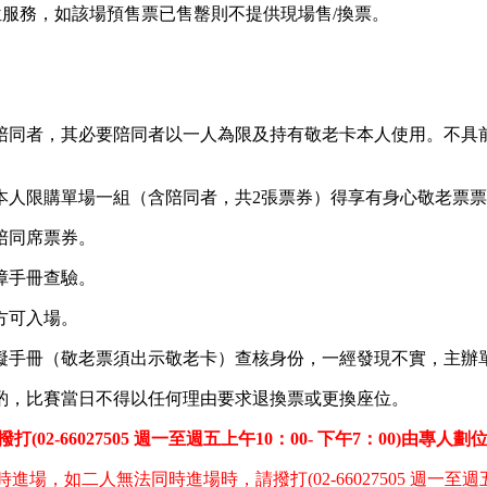
位服務，如該場預售票已售罊則不提供現場售/換票。
陪同者，其必要陪同者以一人為限及持有敬老卡本人使用。不具
本人限購單場一組（含陪同者，共2張票券）得享有身心敬老票
陪同席票券。
障手冊查驗。
方可入場。
礙手冊（敬老票須出示敬老卡）查核身份，一經發現不實，主辦
酌，比賽當日不得以任何理由要求退換票或更換座位。
-66027505 週一至週五上午10：00- 下午7：00)由專人劃
，如二人無法同時進場時，請撥打(02-66027505 週一至週五上