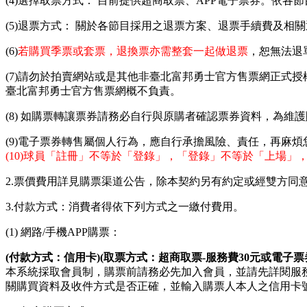
(4)選擇取票方式： 目前提供超商取票、APP電子票券。依各
(5)退票方式： 關於各節目採用之退票方案、退票手續費及相
(6)
若購買季票或套票，退換票亦需整套一起做退票
，恕無法退
(7)請勿於拍賣網站或是其他非臺北富邦勇士官方售票網正式
臺北富邦勇士官方售票網概不負責。
(8) 如購票轉讓票券請務必自行與原購者確認票券資料，為
(9)電子票券轉售屬個人行為，應自行承擔風險、責任，再麻
(10)球員「註冊」不等於「登錄」，「登錄」不等於「上場
2.票價費用詳見購票渠道公告，除本契約另有約定或經雙方同
3.付款方式：消費者得依下列方式之一繳付費用。
(1) 網路/手機APP購票：
(
付款方式：信用卡)(取票方式：超商取票-服務費30元或電子票券
本系統採取會員制，購票前請務必先加入會員，並請先詳閱服務
關購買資料及收件方式是否正確，並輸入購票人本人之信用卡