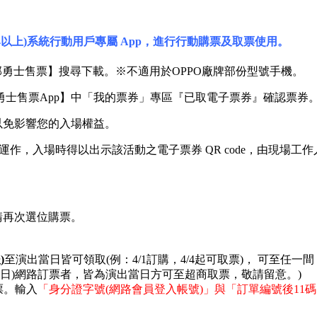
droid4.4以上)系統行動用戶專屬 App，進行行動購票及取票使用。
，輸入【富邦勇士售票】搜尋下載。※不適用於OPPO廠牌部份型號手機。
勇士售票App】中「我的票券」專區『已取電子票券』確認票券
以免影響您的入場權益。
正常運作，入場時得以出示該活動之電子票券 QR code，由現
，請再次選位購票。
)
至演出當日皆可領取(例：4/1訂購，4/4起可取票)， 可至任一間「
訂購日)網路訂票者，皆為演出當日方可至超商取票，敬請留意。)
取票。輸入
「身分證字號(網路會員登入帳號)」與「訂單編號後11