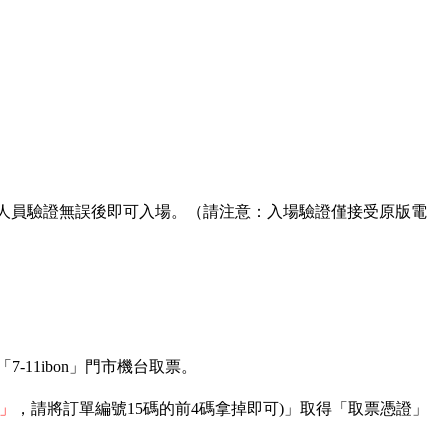
。
場工作人員驗證無誤後即可入場。（請注意：入場驗證僅接受原版電
7-11ibon」門市機台取票。
碼」
，請將訂單編號15碼的前4碼拿掉即可)」取得「取票憑證」