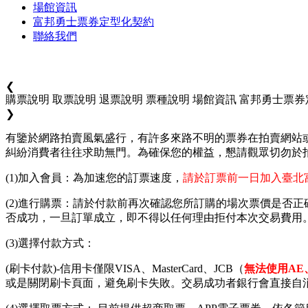
場館資訊
富邦勇士票券定型化契約
聯絡我們
❮
購票說明
取票說明
退票說明
票種說明
場館資訊
富邦勇士票券
❯
有鑒於網路拍賣風氣盛行，有許多來路不明的票券在拍賣網站
糾紛消費者往往求助無門。為確保您的權益，懇請觀眾切勿於
(1)加入會員：為加速您的訂票速度，
請於訂票前一日加入臺北
(2)進行購票：請於付款前再次確認您所訂購的場次票價是否
否成功，一旦訂單成立，即不得以任何理由拒付本次交易費用。
(3)選擇付款方式：
(刷卡付款)-信用卡僅限VISA、MasterCard、JCB（
無法使用AE
或是關閉刷卡頁面，避免刷卡失敗。交易成功者銀行會直接自