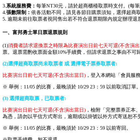
3.
系統服務費：
每筆NT30元，請於超商櫃檯取票時支付。(
4.
張數限制：
依各活動不同，請見各節目購票須知，選擇超商取
5. 逾期未前往取票者視同售出若不符合退票期限內規定辦理
一、富邦勇士單日票退票規則
(1)
消費者請求退換票之時限為比賽演出日前七天可退(不含演出
票。退票需酌收票面金額10%手續費，但請求退票之事由不可
(2)選擇超商取票尚未取票者 或 選擇電子票券取票者:
比賽演出日前七天可退(不含演出當日)
，登入本網站「會員服務
※ 舉例：11/05 的比賽，
最晚須於
10/29 23
：
59
以前取消訂單
(3) 選擇超商取票，已取票者:
比賽演出日前七天可退(不含演出當日)
，檢附「完整票券正本、
為憑，請勿以平信方式寄出，逾期或以掛號以外方式寄送恕不受
※ 舉例：11/05 的比賽，
最晚須於
10/29 23
：
59
以前
寄回
。
※取票手續費，恕不退還。