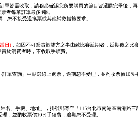
每筆訂單皆需收取，請務必確認您所要購買的節目皆選購完畢後，
票者每筆訂單最多4張。
退票，恕不接受退換票或其他補救措施要求。
當日)
，如因不可歸責於雙方之事由致比賽延期者，延期後之比
歸責於消費者時，不收取手續費。
-訂單查詢」中點選線上退票，逾期恕不受理，並酌收票價10％
。
姓名、手機、地址」，掛號郵寄至「115台北市南港區南港路三段
理，並酌收票價10％手續費，逾期恕不受理。