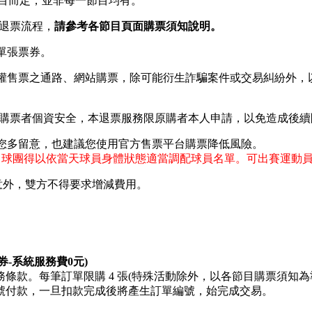
節目而定，並非每一節目均有。
關退票流程，
請參考各節目頁面購票須知說明
。
單張票券。
授權售票之通路、網站購票，除可能衍生詐騙案件或交易糾紛外
維護購票者個資安全，本退票服務限原購者本人申請，以免造成後
煩您多留意，也建議您使用官方售票平台購票降低風險。
」，球團得以依當天球員身體狀態適當調配球員名單。可出賽運動
意外，雙方不得要求增減費用。
-系統服務費0元)
條款。每筆訂單限購 4 張(特殊活動除外，以各節目購票須知
號付款，一旦扣款完成後將產生訂單編號，始完成交易。