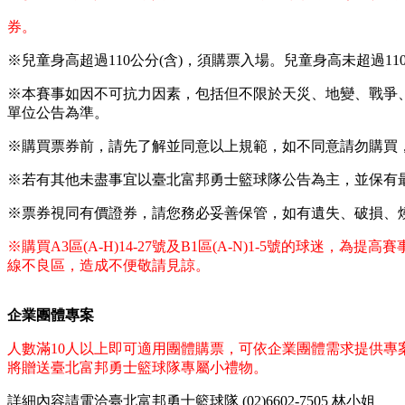
券。
※兒童身高超過110公分(含)，須購票入場。兒童身高未超過
※本賽事如因不可抗力因素，包括但不限於天災、地變、戰爭
單位公告為準。
※購買票券前，請先了解並同意以上規範，如不同意請勿購買
※若有其他未盡事宜以臺北富邦勇士籃球隊公告為主，並保有最終
※票券視同有價證券，請您務必妥善保管，如有遺失、破損、
※購買A3區(A-H)14-27號及B1區(A-N)1-5號的
線不良區，造成不便敬請見諒。
企業團體專案
人數滿10人以上即可適用團體購票，可依企業團體需求提供專
將贈送臺北富邦勇士籃球隊專屬小禮物。
詳細內容請電洽臺北富邦勇士籃球隊
(02)6602-7505
林小姐