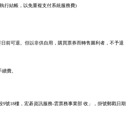
再執行結帳，以免重複支付系統服務費)
賽日前可退。但以非供自用，購買票券而轉售圖利者，不予退
手續費。
9號18樓，宏碁資訊服務-雲票務事業部 收」，掛號郵戳日期