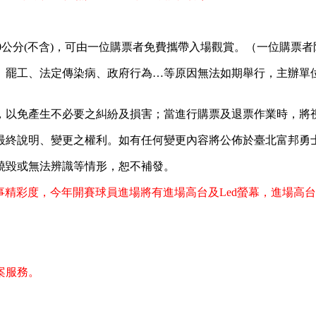
110公分(不含)，可由一位購票者免費攜帶入場觀賞。（一位購
、罷工、法定傳染病、政府行為…等原因無法如期舉行，主辦單
，以免產生不必要之糾紛及損害；當進行購票及退票作業時，將
說明、變更之權利。如有任何變更內容將公佈於臺北富邦勇士Fa
燒毀或無法辨識等情形，恕不補發。
球迷，為提高賽事精彩度，今年開賽球員進場將有進場高台及Led螢幕
案服務。