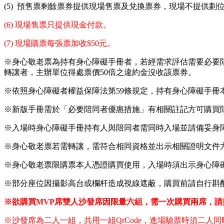
(5) 預售票剩餘票券提供現場售票及兌換票券，現場不提供劃
(6) 現場售票只提供現金付款。
(7) 現場購票每張票加收$50元。
※身心敬老票為持有身心障礙手冊者，若經需求評估需要必要
轉讓者，主辦單位得處票價50倍之違約金沒收該票券。
※依照身心障礙者權益保障法第59條規定，持有身心障礙手冊
※新版手冊需於「必要陪同者優惠措施」有相關註記方可購買
※入場時身心障礙手冊持有人與陪同者需同時入場並請備妥身
※身心敬老票若需轉讓，需符合相同資格並出示相關證明文件
※身心敬老票限購票本人憑證購買使用，入場時須出示身心障
※部分座位因攝影高台或欄杆造成視線遮蔽，購買前請自行斟
※欲購買MVP席雙人沙發席因限量六組，需一次購買兩席，請撥打(02
※沙發席為二人一組，共用一組QrCode，進場驗票時須二人同時進場