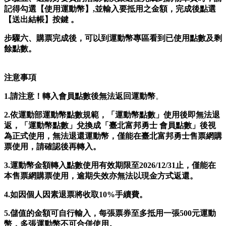
記得勾選【使用運動幣】,並輸入要抵用之金額，完成後點選
【送出結帳】按鍵 。
步驟六、購票完成後，可以到運動幣專區看到已使用點數及剩
餘點數。
注意事項
1.
請注意！轉入會員點數後無法返回運動幣
。
2.
依運動部運動幣點數規範，「運動幣點數」使用後即無法退
返，「運動幣點數」兌換成「
臺北富邦勇士
會員點數」後視
為正式使用，無法退還運動幣，僅能在
臺北富邦勇士
售票
網
購
票使用，請確認後再轉入。
3.
運動幣金額轉入點數
使用有效期限至2026/12/31止
，僅能在
本售票網購票使用，逾期失效亦無法以現金方式返還。
4.如因個人因素退票將收取10%手續費。
5.
儲值的金額可自行輸入，每張票券至多抵用一張500元運動
幣，多張運動幣不可合併使用。